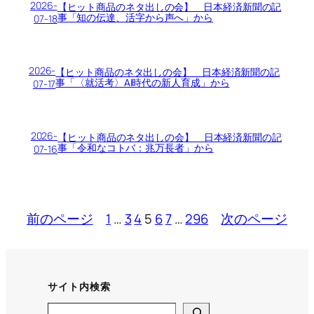
2026-
【ヒット商品のネタ出しの会】 日本経済新聞の記
事「知の伝達、活字から声へ」から
07-18
2026-
【ヒット商品のネタ出しの会】 日本経済新聞の記
事「〈就活考〉AI時代の新人育成」から
07-17
2026-
【ヒット商品のネタ出しの会】 日本経済新聞の記
事「令和なコトバ：兆万長者」から
07-16
前のページ
1
…
3
4
5
6
7
…
296
次のページ
サイト内検索
Search