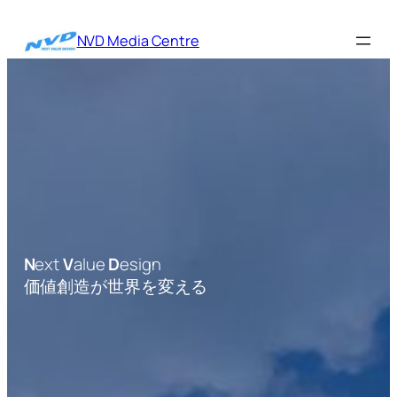
内
容
NVD Media Centre
を
ス
キ
ッ
プ
N
ext
V
alue
D
esign
価値創造が世界を変える