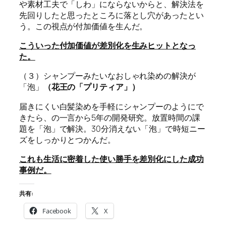
や素材工夫で「しわ」にならないからと、解決法を
先回りしたと思ったところに落とし穴があったとい
う。この視点が付加価値を生んだ。
こういった付加価値が差別化を生みヒットとなっ
た。
（３）シャンプーみたいなおしゃれ染めの解決が
「泡」
（花王の「プリティア」）
届きにくい白髪染めを手軽にシャンプーのようにで
きたら、の一言から5年の開発研究。放置時間の課
題を「泡」で解決。30分消えない「泡」で時短ニー
ズをしっかりとつかんだ。
これも生活に密着した使い勝手を差別化にした成功
事例だ。
共有:
Facebook
X