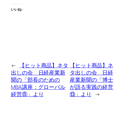
いいね:
←
【ヒット商品】ネタ
【ヒット商品】ネ
出しの会 日経産業新
タ出しの会 日経
聞の「部長のための
産業新聞の「博士
MBA講座：グローバル
が語る実践の経営
経営⑧」より
⑬」より
→