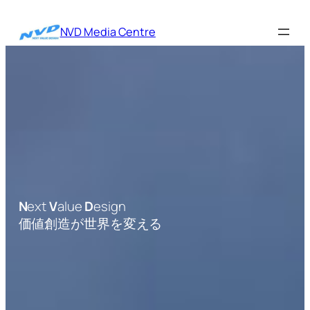
内
容
NVD Media Centre
を
ス
キ
ッ
プ
N
ext
V
alue
D
esign
価値創造が世界を変える