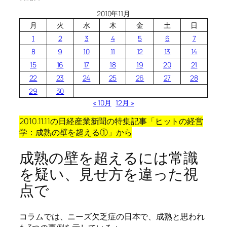
2010年11月
月
火
水
木
金
土
日
1
2
3
4
5
6
7
8
9
10
11
12
13
14
15
16
17
18
19
20
21
22
23
24
25
26
27
28
29
30
« 10月
12月 »
2010.11.11の日経産業新聞の特集記事「ヒットの経営
学：成熟の壁を超える①」から
成熟の壁を超えるには常識
を疑い、見せ方を違った視
点で
コラムでは、ニーズ欠乏症の日本で、成熟と思われ