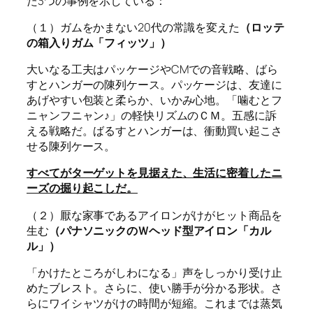
た3つの事例を示している：
（１）ガムをかまない20代の常識を変えた
（ロッテ
の箱入りガム「フィッツ」）
大いなる工夫はパッケージやCMでの音戦略、ばら
すとハンガーの陳列ケース。パッケージは、友達に
あげやすい包装と柔らか、いかみ心地。「噛むとフ
ニャンフニャン♪」の軽快リズムのＣＭ。五感に訴
える戦略だ。ばるすとハンガーは、衝動買い起こさ
せる陳列ケース。
すべてがターゲットを見据えた、生活に密着したニ
ーズの掘り起こしだ。
（２）厭な家事であるアイロンがけがヒット商品を
生む
（パナソニックのＷヘッド型アイロン「カル
ル」）
「かけたところがしわになる」声をしっかり受け止
めたブレスト。さらに、使い勝手が分かる形状。さ
らにワイシャツがけの時間が短縮。これまでは蒸気