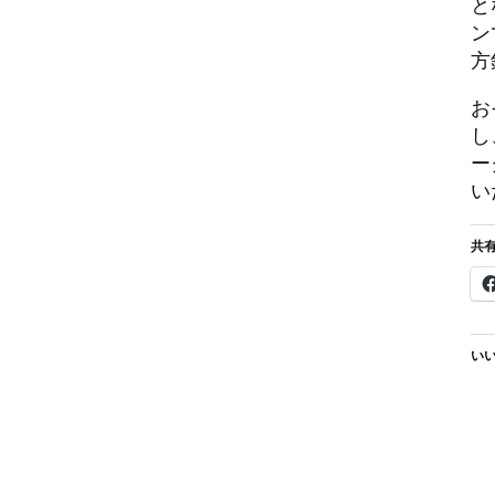
と
ン
方
お
し
ー
い
共有
いい