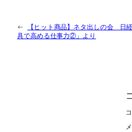
←
【ヒット商品】ネタ出しの会 日
具で高める仕事力②」より