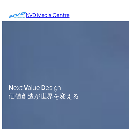
内
容
NVD Media Centre
を
ス
キ
ッ
プ
N
ext
V
alue
D
esign
価値創造が世界を変える