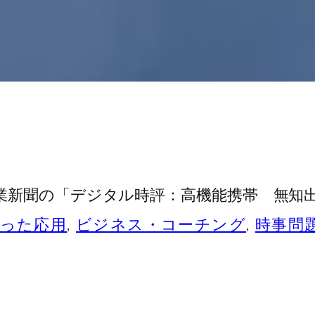
業新聞の「デジタル時評：高機能携帯 無知
った応用
, 
ビジネス・コーチング
, 
時事問