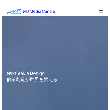
内
容
NVD Media Centre
を
ス
キ
ッ
プ
N
ext
V
alue
D
esign
価値創造が世界を変える