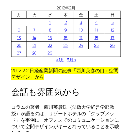
2012年2月
月
火
水
木
金
土
日
1
2
3
4
5
6
7
8
9
10
11
12
13
14
15
16
17
18
19
20
21
22
23
24
25
26
27
28
29
« 1月
3月 »
2012.2.2 日経産業新聞の記事「西川英彦の目：空間
デザイン」から
会話も雰囲気から
コラムの著者 西川英彦氏（法政大学経営学部教
授）が語るのは、リゾートホテルの「クラブメッ
ド」を事例に、オフォスでのコミュニケーションに
ついて空間デザインがキーとなっていることを示唆