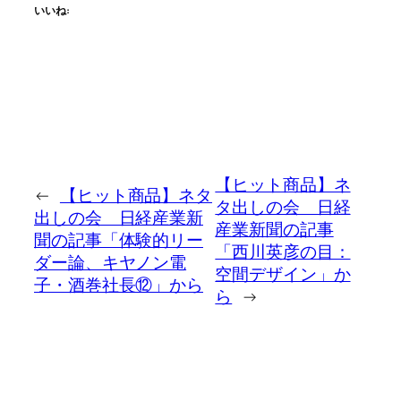
いいね:
【ヒット商品】ネ
←
【ヒット商品】ネタ
タ出しの会 日経
出しの会 日経産業新
産業新聞の記事
聞の記事「体験的リー
「西川英彦の目：
ダー論、キヤノン電
空間デザイン」か
子・酒巻社長⑫」から
ら
→