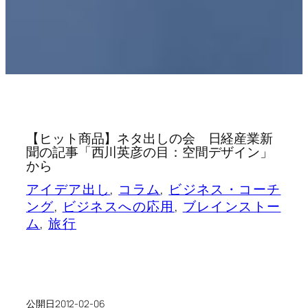
【ヒット商品】ネタ出しの会 日経産業新
聞の記事「西川英彦の目：空間デザイン」
から
アイデア出し
, 
コラム
, 
ビジネス・コーチ
ング
, 
ビジネスへの応用
, 
ブレインストー
ム
, 
旅行
公開日
2012-02-06