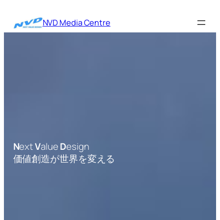
内
容
NVD Media Centre
を
ス
キ
ッ
プ
N
ext
V
alue
D
esign
価値創造が世界を変える