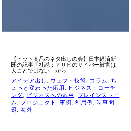
【ヒット商品のネタ出しの会】日本経済新
聞の記事「社説：アサヒのサイバー被害は
人ごとではない」から
アイデア出し
, 
ウェブ・技術
, 
コラム
, 
ち
ょっと変わった応用
, 
ビジネス・コーチ
ング
, 
ビジネスへの応用
, 
ブレインストー
ム
, 
プロジェクト
, 
事例
, 
利用例
, 
時事問
題
, 
海外