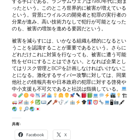
する手口である。ランサムウェアは1980年代に始ま
ったという。このところ世界的に被害が増えている
という。背景にウイルスの開発者と犯罪の実行者の
分業が進み、高い技術力なしで犯行が可能となった
のも、被害の増加を進める要因だという。
被害を減らすには、いかなる組織も標的になるとい
うことを認識することが重要であるという。さらに
どれだけこれに対策を行なっても、被害に遭う可能
性をゼロにすることはできない。となれば企業とし
てはリスク管理とBCPを計画しなければいけないこ
とになる。激化するサイバー攻撃に対しては、同業
他社との情報共有や日本政府の犯罪に対する啓発や
中小支援も不可欠であると社説は指摘している。
🏗
🖋
🖥
🖋
共有:
Facebook
X