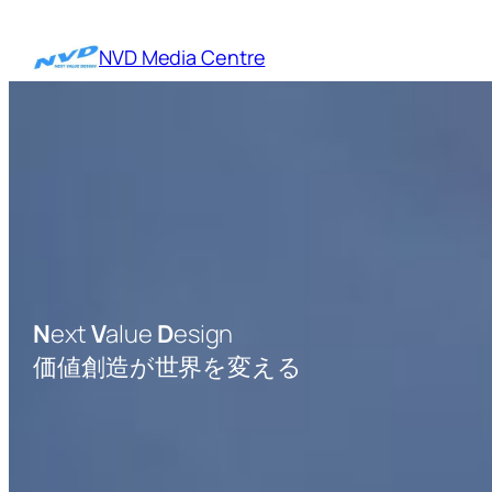
内
容
NVD Media Centre
を
ス
キ
ッ
プ
N
ext
V
alue
D
esign
価値創造が世界を変える