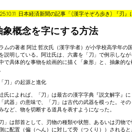
025.10.11 日本経済新聞の記事「(漢字そぞろ歩き) 
抽象概念を字にする方法
ラムの著者 阿辻 哲次氏（漢字学者）が小学校高学年の
を説明している。阿辻氏は、六書を「刀」で例示しなが
中で具体的な事物を絵画的に描く「象形」と、抽象的な
。
「刀」の起源と進化
辻氏によれば、「刀」は最古の漢字字典『説文解字』に
「武器」の意味で、「刀」は古代の武器を模った。その
みなど、物を切断する道具を表すようになった。
刀」は部首として、刃物の種類や状態、あるいは刃物で
側に配置（偏（へん）に対して旁（つくり））されると