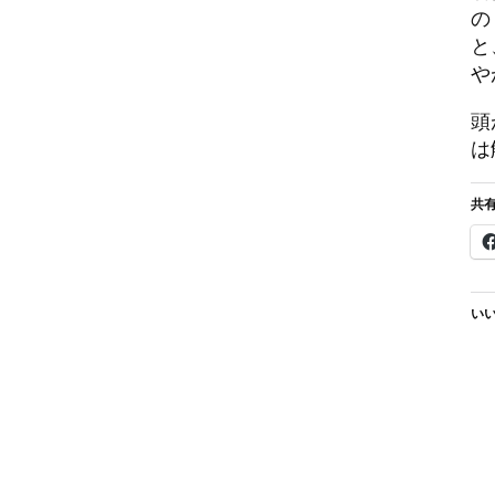
の
と
や
頭
は
共有
いい