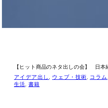
【ヒット商品のネタ出しの会】 日本経
アイデア出し
, 
ウェブ・技術
, 
コラム
生活
, 
書籍