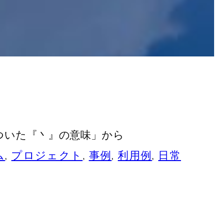
についた『丶』の意味」から
ム
, 
プロジェクト
, 
事例
, 
利用例
, 
日常