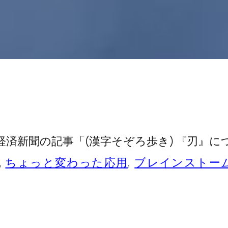
済新聞の記事「(漢字そぞろ歩き) 『刃』
, 
ちょっと変わった応用
, 
ブレインストー