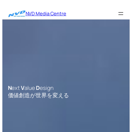
内
容
NVD Media Centre
を
ス
キ
ッ
プ
N
ext
V
alue
D
esign
価値創造が世界を変える