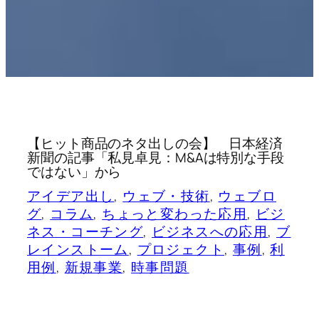
【ヒット商品のネタ出しの会】 日本経済
新聞の記事「私見卓見：M&Aは特別な手段
ではない」から
アイデア出し
, 
ウェブ・技術
, 
ウェブロ
グ
, 
コラム
, 
ちょっと変わった応用
, 
ビジ
ネス・コーチング
, 
ビジネスへの応用
, 
ブ
レインストーム
, 
プロジェクト
, 
事例
, 
利
用例
, 
新規事業
, 
時事問題