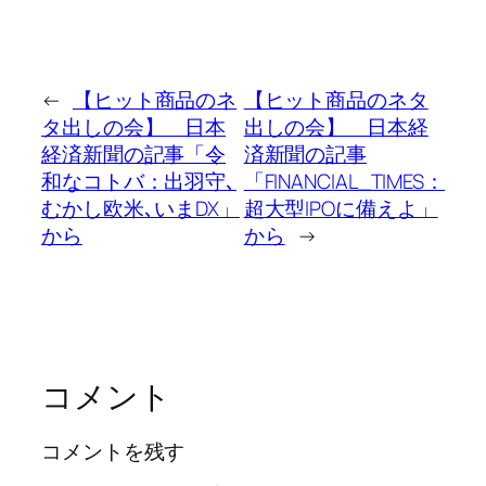
←
【ヒット商品のネ
【ヒット商品のネタ
タ出しの会】 日本
出しの会】 日本経
経済新聞の記事「令
済新聞の記事
和なコトバ：出羽守､
「FINANCIAL_TIMES：
むかし欧米､いまDX」
超大型IPOに備えよ」
から
から
→
コメント
コメントを残す