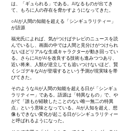
は、「ギュられる」である。AIなるものが出てき
て、もろに人の存在を脅かすようになってきた。
○AIが人間の知能を超える「シンギュラリティー」
が語源
福光氏によれば、気がつけばテレビのニュースを読
んでいるし、画面の中では人間と見分けがつけられ
ないほどリアルな生成キャラクターが動き回ってい
る。さらにAIがAIを改良する技術も進みつつあり、
近い将来、人類が逆立しても追いつけないほど、賢
くシゴデキなAIが登場するという予測が現実味を帯
びてきた。
そのようなAIが人間の知能を超える日が「シンギュ
ラリティー」である。語源は「特異なもの」で、や
がて「誰もが経験したことのない唯一無二の特異
点」という意味となっている。AIが人知を超え、想
像もできない変化が起こる日がシンギュラリティー
と呼ばれるようになった。