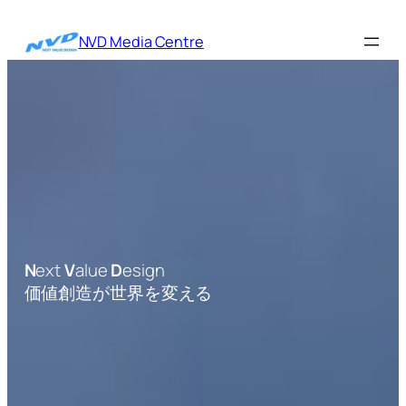
内
容
NVD Media Centre
を
ス
キ
ッ
プ
N
ext
V
alue
D
esign
価値創造が世界を変える