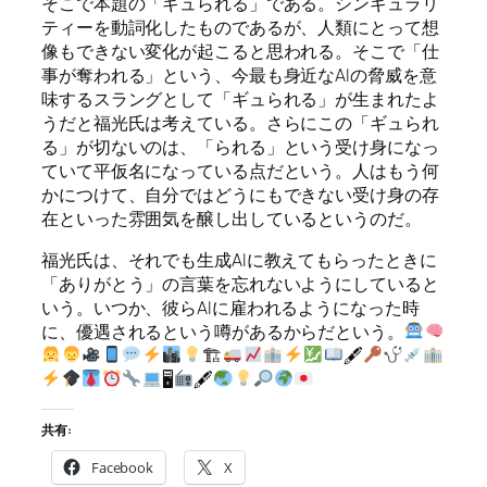
そこで本題の「ギュられる」である。シンギュラリ
ティーを動詞化したものであるが、人類にとって想
像もできない変化が起こると思われる。そこで「仕
事が奪われる」という、今最も身近なAIの脅威を意
味するスラングとして「ギュられる」が生まれたよ
うだと福光氏は考えている。さらにこの「ギュられ
る」が切ないのは、「られる」という受け身になっ
ていて平仮名になっている点だという。人はもう何
かにつけて、自分ではどうにもできない受け身の存
在といった雰囲気を醸し出しているというのだ。
福光氏は、それでも生成AIに教えてもらったときに
「ありがとう」の言葉を忘れないようにしていると
いう。いつか、彼らAIに雇われるようになった時
に、優遇されるという噂があるからだという。
🏗
🖋
🖥
🖋
共有:
Facebook
X