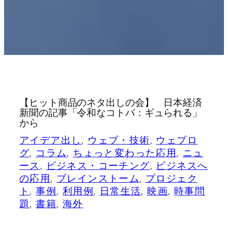
【ヒット商品のネタ出しの会】 日本経済
新聞の記事「令和なコトバ：ギュられる」
から
アイデア出し
, 
ウェブ・技術
, 
ウェブロ
グ
, 
コラム
, 
ちょっと変わった応用
, 
ニュ
ース
, 
ビジネス・コーチング
, 
ビジネスへ
の応用
, 
ブレインストーム
, 
プロジェク
ト
, 
事例
, 
利用例
, 
日常生活
, 
映画
, 
時事問
題
, 
書籍
, 
海外