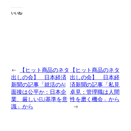
いいね:
←
【ヒット商品のネタ
【ヒット商品のネタ
出しの会】 日本経済
出しの会】 日本経
新聞の記事「就活のAI
済新聞の記事「私見
面接は公平か：日本企
卓見：管理職は人間
業、厳しいEU基準を意
性を磨く機会」から
識」から
→